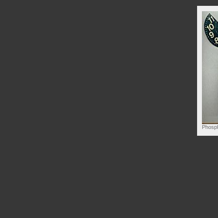
Phosp